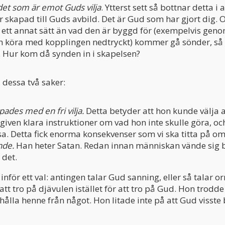
det som är emot Guds vilja
. Ytterst sett så bottnar detta i 
 skapad till Guds avbild. Det är Gud som har gjort dig. 
ett annat sätt än vad den är byggd för (exempelvis genom
ch köra med kopplingen nedtryckt) kommer gå sönder, så
 Hur kom då synden in i skapelsen?
 dessa två saker:
ades med en fri vilja.
Detta betyder att hon kunde välja a
given klara instruktioner om vad hon inte skulle göra, oc
a. Detta fick enorma konsekvenser som vi ska titta på om 
nde.
Han heter Satan. Redan innan människan vände sig b
 det.
nför ett val: antingen talar Gud sanning, eller så talar o
tt tro på djävulen istället för att tro på Gud. Hon trodd
ålla henne från något. Hon litade inte på att Gud visste 