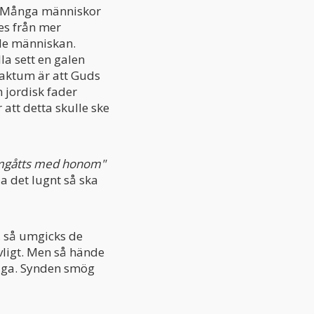
n. Många människor
des från mer
ade människan.
la sett en galen
 faktum är att Guds
 jordisk fader
att detta skulle ske
 umgåtts med honom"
Ta det lugnt så ska
, så umgicks de
vligt. Men så hände
säga. Synden smög