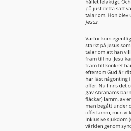
hållet felaktigt. Och
på just detta sätt v
talar om. Hon blev 
Jesus
.
Varför kom egentlige
starkt på Jesus som 
talar om att han vi
fram till nu. Jesu k
fram till konkret ha
eftersom Gud är rät
har läst någonting i
offer. Nu finns det 
gav Abrahams barn 
fläckar) lamm, av en
man begått under det
offerlamm, men vi k
Inklusive sjukdom (
världen genom synda