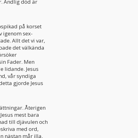
r. Andlig död är
ppspikad på korset
v igenom sex-
e. Allt det vi var,
ropade det välkända
örsöker
 sin Fader. Men
de lidande. Jesus
ynd, vår syndiga
 detta gjorde Jesus
sättningar. Återigen
 Jesus mest bara
ad till djävulen och
eskriva med ord,
an nästan mår illa.