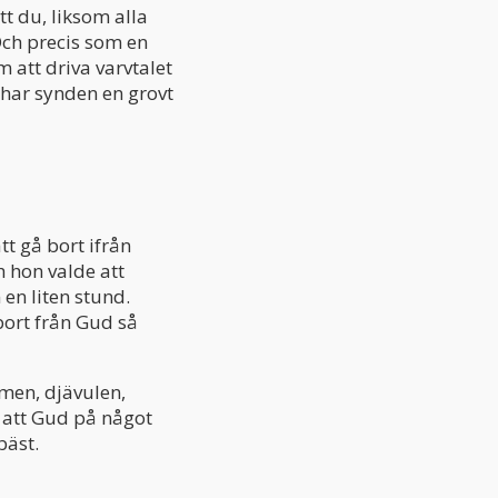
att du, liksom alla
Och precis som en
 att driva varvtalet
 har synden en grovt
tt gå bort ifrån
h hon valde att
en liten stund.
ort från Gud så
rmen, djävulen,
e att Gud på något
bäst.