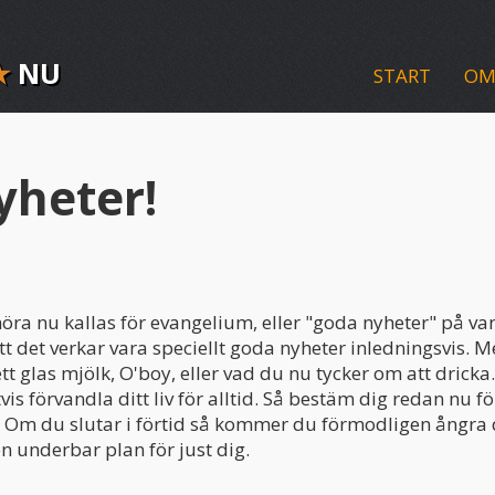
★
NU
START
OM
yheter!
ra nu kallas för evangelium, eller "goda nyheter" på va
att det verkar vara speciellt goda nyheter inledningsvis. 
ett glas mjölk, O'boy, eller vad du nu tycker om att dric
is förvandla ditt liv för alltid. Så bestäm dig redan nu f
. Om du slutar i förtid så kommer du förmodligen ångra dig
 underbar plan för just dig.