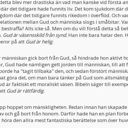
etta blev mer drastiska än vad man kanske vid första anb
är det tidigare hade funnits liv. Det kom sjukdom där d
igdom där det tidigare funnits rikedom i överflöd. Och va
t relationen mellan Gud och människa slogs i småbitar. Var
t bestraffa? Alls icke så. Men om du vill förstå detta så b
n.
Gud är väsensskild från synd.
Han inte bara hatar den. H
beror på att
Gud är helig
.
r människan gick bort från Gud, så hindrade hon aktivt h
r, Gud hade nämligen gett jorden till människan, till att
borde ha "tagit tillbaka" den, och sedan förstört männis
nat göra det, om man bara tänker på Gud som allsmäktig
d är faktiskt ett moraliskt väsen. Bibeln säger till exemp
att
Gud är rättfärdig
.
pp hoppet om mänskligheten. Redan innan han skapade h
 av och gå bort från honom. Därför hade han en plan förbe
å höra den allra mest fantastiska berättelse som över huv