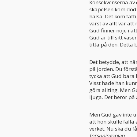
Konsekvenserna av d
skapelsen kom död d
hälsa. Det kom fatt
värst av allt var at
Gud finner nöje i at
Gud är till sitt väse
titta på den. Detta 
Det betydde, att nä
på jorden. Du förstå
tycka att Gud bara 
Visst hade han kun
göra allting. Men Gu
ljuga. Det beror på 
Men Gud gav inte u
att hon skulle falla
verket. Nu ska du f
försoningsplan
.