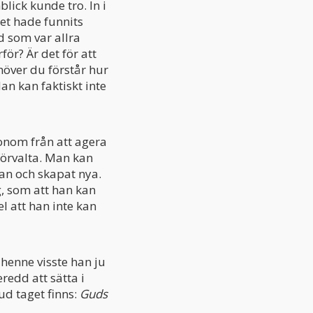
lick kunde tro. In i
et hade funnits
d som var allra
för? Är det för att
ehöver du förstår hur
an kan faktiskt inte
onom från att agera
 förvalta. Man kan
kan och skapat nya.
, som att han kan
el att han inte kan
enne visste han ju
redd att sätta i
ud taget finns:
Guds