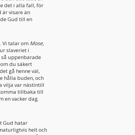
et i alla fall, för
 är visare än
de Gud till en
. Vi talar om
Mose
,
r slaveriet i
se så uppenbarade
som du säkert
det gå henne väl,
le hålla buden, och
vilja var nästintill
komma tillbaka till
m en vacker dag.
tt Gud hatar
naturligtvis helt och