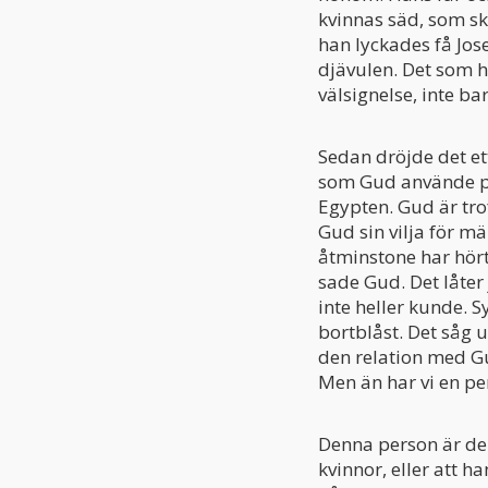
kvinnas säd, som sku
han lyckades få Jos
djävulen. Det som h
välsignelse, inte bar
Sedan dröjde det et
som Gud använde på e
Egypten. Gud är tro
Gud sin vilja för 
åtminstone har hört
sade Gud. Det låter
inte heller kunde. S
bortblåst. Det såg u
den relation med G
Men än har vi en pe
Denna person är den
kvinnor, eller att h