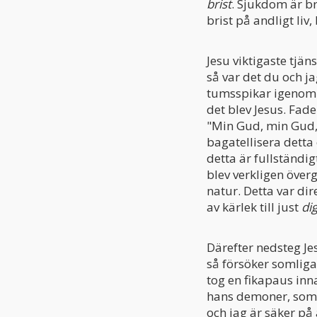
brist
. Sjukdom är br
brist på andligt liv
Jesu viktigaste tjän
så var det du och 
tumsspikar igenom h
det blev Jesus. Fad
"Min Gud, min Gud, 
bagatellisera detta
detta är fullständig
blev verkligen överg
natur. Detta var dir
av kärlek till just
di
Därefter nedsteg Jes
så försöker somliga
tog en fikapaus inn
hans demoner, som 
och jag är säker på 