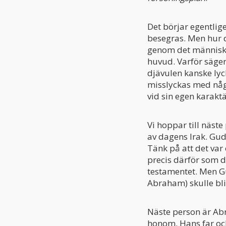
Det börjar egentlige
besegras. Men hur d
genom det människo
huvud. Varför säger 
djävulen kanske lyc
misslyckas med någo
vid sin egen karaktä
Vi hoppar till näste
av dagens Irak. Gud
Tänk på att det var
precis därför som d
testamentet. Men G
Abraham) skulle bli t
Näste person är A
honom. Hans far och