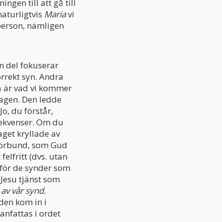
ingen till att gå till
naturligtvis
Maria
vi
dperson, nämligen
En del fokuserar
orrekt syn. Andra
ta är vad vi kommer
 magen. Den ledde
Jo, du förstår,
sekvenser. Om du
aget kryllade av
s förbund, som Gud
 felfritt (dvs. utan
g för de synder som
 Jesu tjänst som
av vår synd.
den kom in i
nfattas i ordet