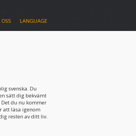
 OSS
LANGUAGE
nlig svenska. Du
Men sätt dig bekvämt
ka. Det du nu kommer
ör att läsa igenom
 resten av ditt liv.