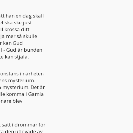
att han en dag skall
t ska ske just
 krossa ditt
öja mer så skulle
ur kan Gud
ll - Gud är bunden
te kan stjäla.
gonstans i närheten
gens mysterium.
ta mysterium. Det är
kulle komma i Gamla
nare blev
t sätt i drömmar för
ra den utlovade av