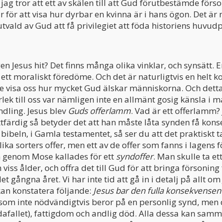
 jag tror att ett av skälen till att Gud förutbestämde förson
ar för att visa hur dyrbar en kvinna är i hans ögon. Det är 
utvald av Gud att få privilegiet att föda historiens huvu
n Jesus hit? Det finns många olika vinklar, och synsätt. 
ett moraliskt föredöme. Och det är naturligtvis en helt k
lle visa oss hur mycket Gud älskar människorna. Och det
ärlek till oss var nämligen inte en allmänt gosig känsla i
ndling. Jesus blev
Guds offerlamm
. Vad är ett offerlamm? 
tfärdig så betyder det att han måste låta synden få kon
 bibeln, i Gamla testamentet, så ser du att det praktiskt t
olika sorters offer, men ett av de offer som fanns i lagen
genom Mose kallades för ett
syndoffer
. Man skulle ta ett
 viss ålder, och offra det till Gud för att bringa försonin
 gångna året. Vi har inte tid att gå in i detalj på allt om
an konstatera följande:
Jesus bar den fulla konsekvensen 
som inte nödvändigtvis beror på en personlig synd, men 
fallet), fattigdom och andlig död. Alla dessa kan samma