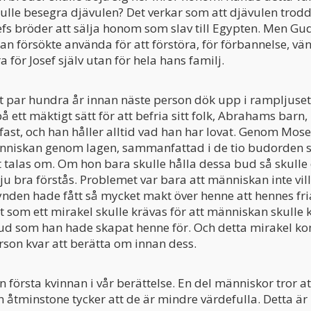
lle besegra djävulen? Det verkar som att djävulen trodde d
efs bröder att sälja honom som slav till Egypten. Men Gud
an försökte använda för att förstöra, för förbannelse, vän
a för Josef själv utan för hela hans familj.
t par hundra år innan näste person dök upp i rampljuset
tt mäktigt sätt för att befria sitt folk, Abrahams barn, u
fast, och han håller alltid vad han har lovat. Genom Mo
människan genom lagen, sammanfattad i de tio budorden 
 talas om. Om hon bara skulle hålla dessa bud så skulle 
 ju bra förstås. Problemet var bara att människan inte vil
ynden hade fått så mycket makt över henne att hennes fria 
t som ett mirakel skulle krävas för att människan skulle 
ud som han hade skapat henne för. Och detta mirakel ko
rson kvar att berätta om innan dess.
 första kvinnan i vår berättelse. En del människor tror a
an åtminstone tycker att de är mindre värdefulla. Detta är 