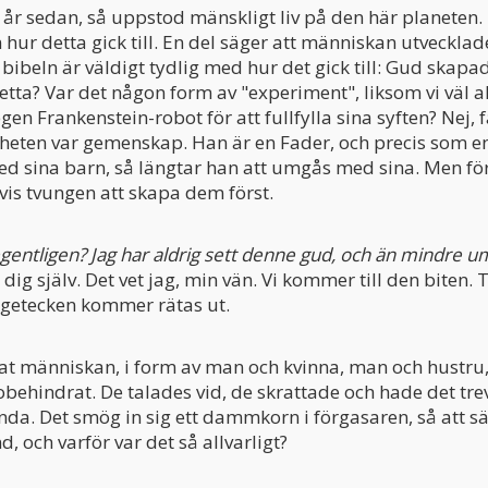
 år sedan, så uppstod mänskligt liv på den här planete
 hur detta gick till. En del säger att människan utveckla
 bibeln är väldigt tydlig med hur det gick till: Gud skap
tta? Var det någon form av "experiment", liksom vi väl al
gen Frankenstein-robot för att fullfylla sina syften? Nej,
eten var gemenskap. Han är en Fader, och precis som en
d sina barn, så längtar han att umgås med sina. Men för 
tvis tvungen att skapa dem först.
gentligen? Jag har aldrig sett denne gud, och än mindre
dig själv. Det vet jag, min vän. Vi kommer till den biten. 
rågetecken kommer rätas ut.
t människan, i form av man och kvinna, man och hustru
behindrat. De talades vid, de skrattade och hade det tre
ända. Det smög in sig ett dammkorn i förgasaren, så att 
d, och varför var det så allvarligt?