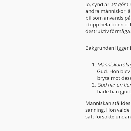
Jo, synd är
att göra 
andra människor, är
bil som används på 
i topp hela tiden o
destruktiv förmåga.
Bakgrunden ligger i
Människan skap
Gud. Hon blev 
bryta mot dess
Gud har en fie
hade han gjort
Människan ställdes i
sanning. Hon valde a
sätt försökte undanh