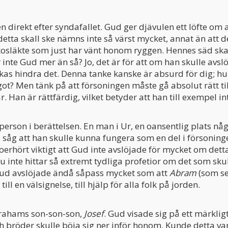
n direkt efter syndafallet. Gud ger djävulen ett löfte om 
etta skall ske nämns inte så värst mycket, annat än att de
släkte som just har vänt honom ryggen. Hennes säd skall
inte Gud mer än så? Jo, det är för att om han skulle avsl
kas hindra det. Denna tanke kanske är absurd för dig; h
t? Men tänk på att försoningen måste gå absolut rätt ti
r. Han är rättfärdig, vilket betyder att han till exempel in
 person i berättelsen. En man i Ur, en oansentlig plats nå
 såg att han skulle kunna fungera som en del i försonin
 oerhört viktigt att Gud inte avslöjade för mycket om det
u inte hittar så extremt tydliga profetior om det som s
ud avslöjade ändå såpass mycket som att
Abram
(som se
ill en välsignelse, till hjälp för alla folk på jorden.
brahams son-son-son,
Josef
. Gud visade sig på ett märklig
 bröder skulle böja sig ner inför honom. Kunde detta va