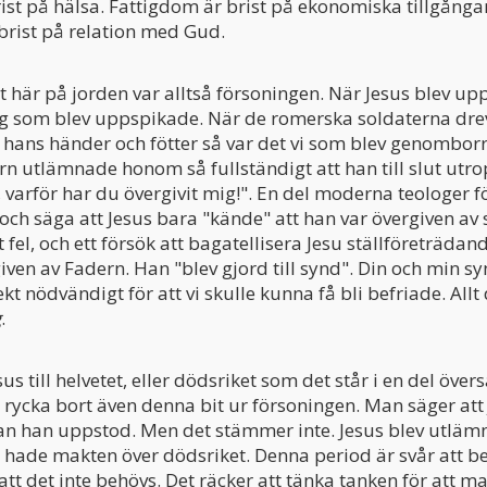
ist på hälsa. Fattigdom är brist på ekonomiska tillgånga
, brist på relation med Gud.
st här på jorden var alltså försoningen. När Jesus blev u
jag som blev uppspikade. När de romerska soldaterna dre
ans händer och fötter så var det vi som blev genomborrad
ern utlämnade honom så fullständigt att han till slut ut
varför har du övergivit mig!". En del moderna teologer f
 och säga att Jesus bara "kände" att han var övergiven av
t fel, och ett försök att bagatellisera Jesu ställföreträdan
iven av Fadern. Han "blev gjord till synd". Din och min s
ekt nödvändigt för att vi skulle kunna få bli befriade. Allt
g
.
us till helvetet, eller dödsriket som det står i en del över
 rycka bort även denna bit ur försoningen. Man säger att
an han uppstod. Men det stämmer inte. Jesus blev utlämn
hade makten över dödsriket. Denna period är svår att b
att det inte behövs. Det räcker att tänka tanken för att m