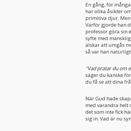
En gång, för många
har olika åsikter om
primitiva djur. Men
Varför gjorde han de
professor göra sin e
syfte med mänskligh
älskar att umgås me
så var han naturlig
"Vad pratar du om e
säger du kanske för 
du få se att dina f
När Gud hade skapa
med varandra helt o
det som inte fick h
sig in. Vad är nu syn