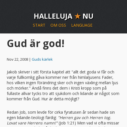
HALLELUJA
★
NU
START
OM OSS
LANGUAGE
Gud är god!
Nov 22, 2008 |
Guds kärlek
Jakob skriver i sitt första kapitel att "allt det goda vi får och
varje fullkomlig gåva kommer ner från himlaljusens Fader,
hos vilken ingen förändring sker och ingen växling mellan ljus
och mörker." Ändå finns det dem i Kristi kropp som på
fullaste allvar tycks tro att sjukdom och lidande är något som
kommer från Gud. Hur är detta möjligt?
Redan Job, som levde för cirka fyratusen år sedan hade sin
egen lidande-teologi färdig:
"Herren gav och Herren tog.
Lovat vare Herrens namn!"
(Job 1:21) Men vad vi ofta missar