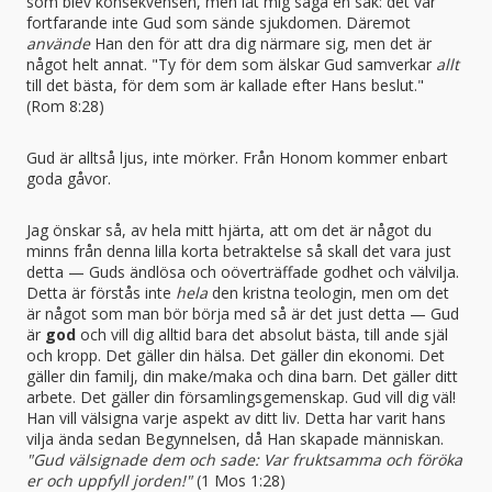
som blev konsekvensen, men låt mig säga en sak: det var
fortfarande inte Gud som sände sjukdomen. Däremot
använde
Han den för att dra dig närmare sig, men det är
något helt annat. "Ty för dem som älskar Gud samverkar
allt
till det bästa, för dem som är kallade efter Hans beslut."
(Rom 8:28)
Gud är alltså ljus, inte mörker. Från Honom kommer enbart
goda gåvor.
Jag önskar så, av hela mitt hjärta, att om det är något du
minns från denna lilla korta betraktelse så skall det vara just
detta — Guds ändlösa och oöverträffade godhet och välvilja.
Detta är förstås inte
hela
den kristna teologin, men om det
är något som man bör börja med så är det just detta — Gud
är
god
och vill dig alltid bara det absolut bästa, till ande själ
och kropp. Det gäller din hälsa. Det gäller din ekonomi. Det
gäller din familj, din make/maka och dina barn. Det gäller ditt
arbete. Det gäller din församlingsgemenskap. Gud vill dig väl!
Han vill välsigna varje aspekt av ditt liv. Detta har varit hans
vilja ända sedan Begynnelsen, då Han skapade människan.
"Gud välsignade dem och sade: Var fruktsamma och föröka
er och uppfyll jorden!"
(1 Mos 1:28)