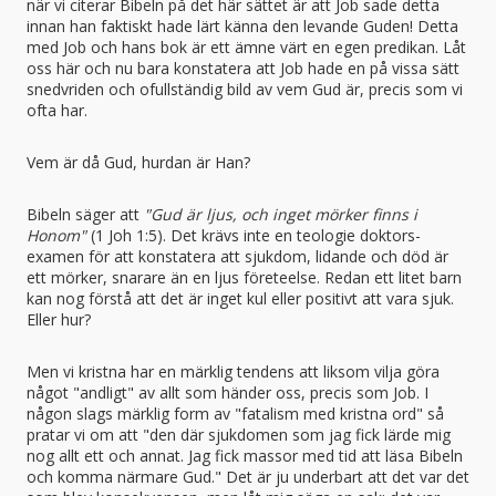
när vi citerar Bibeln på det här sättet är att Job sade detta
innan han faktiskt hade lärt känna den levande Guden! Detta
med Job och hans bok är ett ämne värt en egen predikan. Låt
oss här och nu bara konstatera att Job hade en på vissa sätt
snedvriden och ofullständig bild av vem Gud är, precis som vi
ofta har.
Vem är då Gud, hurdan är Han?
Bibeln säger att
"Gud är ljus, och inget mörker finns i
Honom"
(1 Joh 1:5). Det krävs inte en teologie doktors-
examen för att konstatera att sjukdom, lidande och död är
ett mörker, snarare än en ljus företeelse. Redan ett litet barn
kan nog förstå att det är inget kul eller positivt att vara sjuk.
Eller hur?
Men vi kristna har en märklig tendens att liksom vilja göra
något "andligt" av allt som händer oss, precis som Job. I
någon slags märklig form av "fatalism med kristna ord" så
pratar vi om att "den där sjukdomen som jag fick lärde mig
nog allt ett och annat. Jag fick massor med tid att läsa Bibeln
och komma närmare Gud." Det är ju underbart att det var det