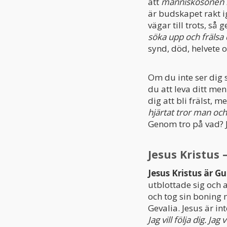
att
människosonen ha
är budskapet rakt i
vägar till trots, så
söka upp och frälsa 
synd, död, helvete o
Om du inte ser dig s
du att leva ditt men
dig att bli frälst, 
hjärtat tror man och
Genom tro på vad? J
Jesus Kristus
Jesus Kristus är G
utblottade sig och a
och tog sin boning m
Gevalia. Jesus är int
Jag vill följa dig. Ja