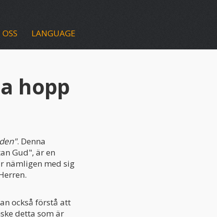
 OSS
LANGUAGE
da hopp
lden"
. Denna
tan Gud", är en
är nämligen med sig
 Herren.
n också förstå att
anske detta som är