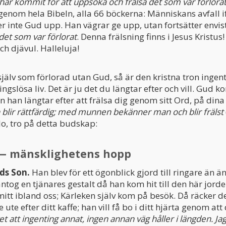
r kommit för att uppsöka och frälsa det som var förlora
genom hela Bibeln, alla 66 böckerna: Människans avfall 
 ger inte Gud upp. Han vägrar ge upp, utan fortsätter envi
det som var förlorat
. Denna frälsning finns i Jesus Kristu
ch djävul. Halleluja!
jälv som förlorad utan Gud, så är den kristna tron ingenti
ingslösa liv. Det är ju det du längtar efter och vill. Gud 
men han längtar efter att frälsa dig genom sitt Ord, på din
 blir rättfärdig; med munnen bekänner man och blir frälst
o, tro på detta budskap:
 — mänsklighetens hopp
uds Son.
Han blev för ett ögonblick gjord till ringare än ä
ntog en tjänares gestalt då han kom hit till den här jorde
itt ibland oss; Kärleken själv kom på besök. Då räcker de
e ute efter ditt kaffe; han vill få bo i ditt hjärta genom att
g vet att ingenting annat, ingen annan väg håller i längden. Ja