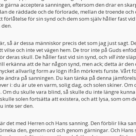
inte gärna acceptera sanningen, eftersom den drar en skar
an de räddade och de förlorade, mellan de troende och d
förlåtelse för sin synd och dem som själv håller fast vid
 den.
 är, så är dessa människor precis det som jag just sagt. D
t vilse och inte vet vägen hem. De tror inte på Guds enföd
för deras skull. De håller fast vid sin synd, och
vill inte
släp
vill erkänna att de har någon synd, men ack; detta är den
mycket allvarlig form av lögn ifrån mörkrets furste. Vårt 
nte ändra på sanningen. Du kan tänka på denna jämförel
ver i: du är ute en varm, solig dag, och solen skiner. Om 
. Om du skulle vara blind, så skulle du inte längre kunna
skulle solen fortsätta att existera, och att lysa, som om 
u inte ser den.
t är det med Herren och Hans sanning. Den förblir lika sa
 förneka den, genom ord och genom gärningar. Och Hans s