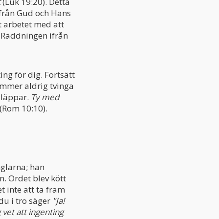
t
(Luk 19:20). Detta
ifrån Gud och Hans
st arbetet med att
s! Räddningen ifrån
ng för dig. Fortsätt
kommer aldrig tvinga
a läppar.
Ty med
(Rom 10:10).
nglarna; han
n. Ordet blev kött
t inte att ta fram
 du i tro säger
"Ja!
g vet att ingenting