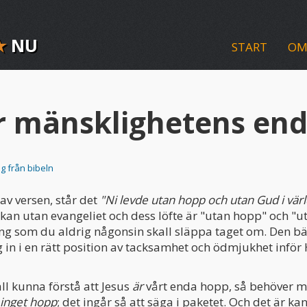
★
NU
START
OM
är mänsklighetens en
g från bibeln
 av versen, står det
"Ni levde utan hopp och utan Gud i vär
kan utan evangeliet och dess löfte är "utan hopp" och "u
ing som du aldrig någonsin skall släppa taget om. Den b
g in i en rätt position av tacksamhet och ödmjukhet inför
ll kunna förstå att Jesus
är
vårt enda hopp, så behöver ma
inget hopp
; det ingår så att säga i paketet. Och det är k