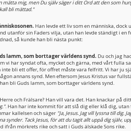
n mätta mig, men Du själv säger i ditt Ord att den som hun
kall bli mättad."
människosonen.
Han levde ett liv som en människa, dock 
d utanför sin Faders vilja, utan han levde ständigt i en 
dnad, så kunde han bli nästa punkt:
Guds lamm, som borttager världens synd.
Du och jag had
 vi har syndat ofta, mycket och gärna, med vårt fulla 
inte bli ett offer, för offret måste vara felfritt. Vi har ju 
någon annans synd. Men eftersom Jesus Kristus var fullstän
 han bli Guds lamm, som borttager världens synd.
 Herre och Frälsare? Han vill vara det. Han knackar på ditt
g."
. Han har inte kommit för att slå dig eller klå dig, utan f
mar kallelsen och säger
"Ja, Jesus. Jag vill lyssna till dig. J
 synder. Tack Jesus, för att du tagit allt uppå dig själv, up
ad ifrån mörkrets rike och satt i Guds älskade Sons rike.