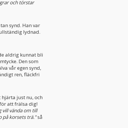
grar och törstar
utan synd. Han var
fullständig lydnad.
e aldrig kunnat bli
samtycke. Den som
själva vår egen synd,
digt ren, fläckfri
 hjärta just nu, och
ör att frälsa dig!
ag vill vända om till
p på korsets trä."
så