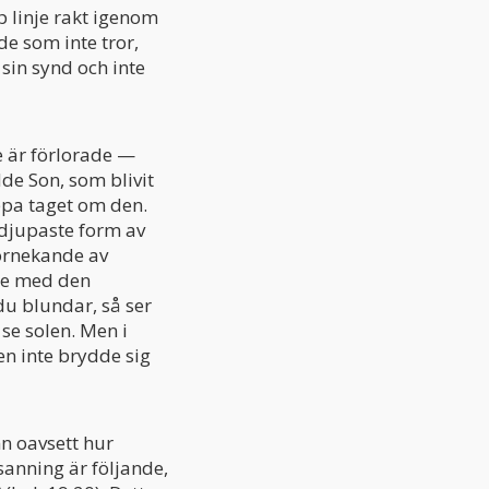
p linje rakt igenom
e som inte tror,
 sin synd och inte
e är förlorade —
de Son, som blivit
pa taget om den.
 djupaste form av
förnekande av
se med den
du blundar, så ser
 se solen. Men i
den inte brydde sig
nn oavsett hur
anning är följande,