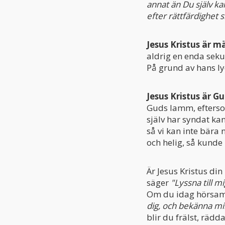
annat än Du själv ka
efter rättfärdighet s
Jesus Kristus är 
aldrig en enda sekun
På grund av hans ly
Jesus Kristus är 
Guds lamm, eftersom
själv har syndat kan 
så vi kan inte bära 
och helig, så kunde
Är Jesus Kristus din
säger
"Lyssna till mi
Om du idag hörsam
dig, och bekänna mina
blir du frälst, rädd