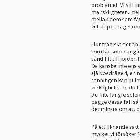
problemet. Vi vill 
mänskligheten, mell
mellan dem som fått 
vill släppa taget om
Hur tragiskt det än
som får som har gåt
sänd hit till jorden 
De kanske inte ens 
självbedrägeri, en 
sanningen kan ju i
verklighet som du le
du inte längre solen
bägge dessa fall så 
det minsta om att d
På ett liknande sät
mycket vi försöker