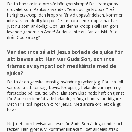
Detta handlar inte om vår härlighetskropp! Det framgår av
ordvalet som Paulus använder: "era dödliga kroppar". Vår
härlighetskropp, den kropp vi får vid uppståndelsen, kommer
inte vara en dödlig kropp. Det är bara den kropp vi har här
just nu som är dödlig. Och just denna kropp skall Han göra
levande genom sin Ande! Är detta inte ett fantastiskt löfte
ifrån Gud så säg?
Var det inte så att Jesus botade de sjuka för
att bevisa att Han var Guds Son, och inte
främst av sympati och medkänsla med de
sjuka?
Detta är en ganska konstig invändning tycker jag. För i så fall
var det ju ett konstigt bevis. Kroppsligt helande var ingen ny
företeelse på Jesu tid. Såväl Elia som Elisa hade haft en tjänst
för Gud som innefattade helande, många hundra år tidigare.
Det var alltså inget unikt för Jesus. Med andra ord: ett dåligt
bevis.
Nej, det som bevisar att Jesus är Guds Son är inga under och
tecken Han gjorde. Vi kommer tillbaka till det alldeles strax.