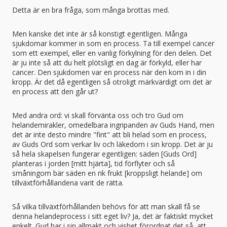
Detta är en bra fråga, som många brottas med.
Men kanske det inte är så konstigt egentligen. Många
sjukdomar kommer in som en process. Ta till exempel cancer
som ett exempel, eller en vanlig förkylning för den delen. Det
är ju inte så att du helt plötsligt en dag är förkyld, eller har
cancer. Den sjukdomen var en process när den kom in i din
kropp. Är det då egentligen så otroligt märkvärdigt om det är
en process att den går ut?
Med andra ord: vi skall förvänta oss och tro Gud om
helandemirakler, omedelbara ingripanden av Guds Hand, men
det är inte desto mindre "fint" att bli helad som en process,
av Guds Ord som verkar liv och läkedom i sin kropp. Det är ju
så hela skapelsen fungerar egentligen: säden [Guds Ord]
planteras i jorden [mitt hjärta], tid förflyter och så
småningom bär säden en rik frukt [kroppsligt helande] om
tillväxtförhållandena varit de rätta.
Så vilka tillväxtförhållanden behövs för att man skall få se
denna helandeprocess i sitt eget liv? Ja, det är faktiskt mycket
enkelt. Gud har i sin allmakt och vishet förordnat det så, att