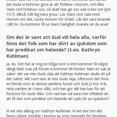
det enda vi behöver göra är att förbliva i Honom, och låta
Hans Ord förbliva i oss, så skall Han ge oss vad vi ber om (Joh
15:7). Alltså: håll dig nära Jesus. Läs Hans Ord, tala med
Honom om det, tacka Honom för Ordet. Låt det vara levande
i ditt liv. Du kommer få se Hans härlighet snarare än du anar!
Om det är sant att Gud vill hela alla, varför
finns det folk som har dött av sjukdom som
har predikat om helande? (t.ex. Kathryn
Kuhlman)
Ja, du. Det här är nog en fråga som vi inte kommer få något
riktigt klart svar på förrän vi kommer till himlen. Men en sak är
säker: det var inte Guds vilja att Kathryn Kuhlman skulle dö på
det sättet. Allt som sker är inte Guds vilja, eftersom det finns
en fiende som är denna världens furste och Gud (2 Kor 4:4).
Hela världen är i hans våld, och han gör allt han kan för att
förstöra för Guds Rike. Och vad kan väl vara mer effektivt än
att få den som predikar om helande att själv dö av sjukdom?
Vi vet inte allting om Kathryn Kuhlman. Vi vet inte om det
fanns något område i hennes liv som öppnade för fiendens