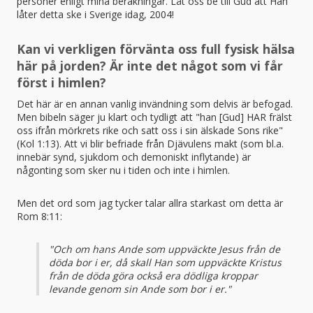
personer enligt mina beräkningar. Låt oss be till Gud att Han
låter detta ske i Sverige idag, 2004!
Kan vi verkligen förvänta oss full fysisk hälsa
här på jorden? Är inte det något som vi får
först i himlen?
Det här är en annan vanlig invändning som delvis är befogad.
Men bibeln säger ju klart och tydligt att "han [Gud] HAR frälst
oss ifrån mörkrets rike och satt oss i sin älskade Sons rike"
(Kol 1:13). Att vi blir befriade från Djävulens makt (som bl.a.
innebär synd, sjukdom och demoniskt inflytande) är
någonting som sker nu i tiden och inte i himlen.
Men det ord som jag tycker talar allra starkast om detta är
Rom 8:11:
"Och om hans Ande som uppväckte Jesus från de
döda bor i er, då skall Han som uppväckte Kristus
från de döda göra också era dödliga kroppar
levande genom sin Ande som bor i er."