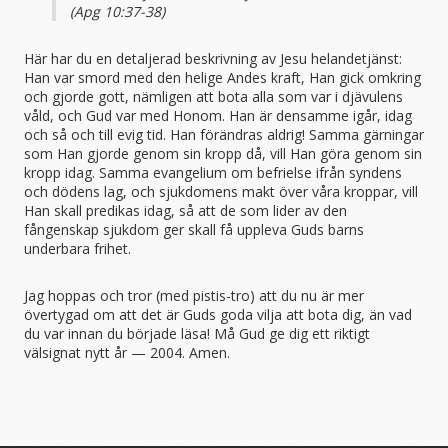
(Apg 10:37-38)
Här har du en detaljerad beskrivning av Jesu helandetjänst:
Han var smord med den helige Andes kraft, Han gick omkring
och gjorde gott, nämligen att bota alla som var i djävulens
våld, och Gud var med Honom. Han är densamme igår, idag
och så och till evig tid. Han förändras aldrig! Samma gärningar
som Han gjorde genom sin kropp då, vill Han göra genom sin
kropp idag. Samma evangelium om befrielse ifrån syndens
och dödens lag, och sjukdomens makt över våra kroppar, vill
Han skall predikas idag, så att de som lider av den
fångenskap sjukdom ger skall få uppleva Guds barns
underbara frihet.
Jag hoppas och tror (med pistis-tro) att du nu är mer
övertygad om att det är Guds goda vilja att bota dig, än vad
du var innan du började läsa! Må Gud ge dig ett riktigt
välsignat nytt år — 2004. Amen.