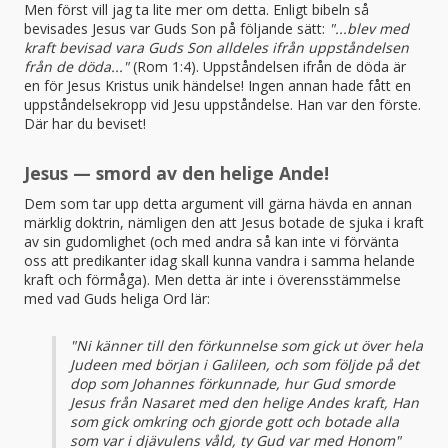
Men först vill jag ta lite mer om detta. Enligt bibeln så
bevisades Jesus var Guds Son på följande sätt:
"...blev med
kraft bevisad vara Guds Son alldeles ifrån uppståndelsen
från de döda..."
(Rom 1:4). Uppståndelsen ifrån de döda är
en för Jesus Kristus unik händelse! Ingen annan hade fått en
uppståndelsekropp vid Jesu uppståndelse. Han var den förste.
Där har du beviset!
Jesus — smord av den helige Ande!
Dem som tar upp detta argument vill gärna hävda en annan
märklig doktrin, nämligen den att Jesus botade de sjuka i kraft
av sin gudomlighet (och med andra så kan inte vi förvänta
oss att predikanter idag skall kunna vandra i samma helande
kraft och förmåga). Men detta är inte i överensstämmelse
med vad Guds heliga Ord lär:
"Ni känner till den förkunnelse som gick ut över hela
Judeen med början i Galileen, och som följde på det
dop som Johannes förkunnade, hur Gud smorde
Jesus från Nasaret med den helige Andes kraft, Han
som gick omkring och gjorde gott och botade alla
som var i djävulens våld, ty Gud var med Honom"