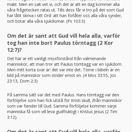
makt. Men en sak vet vi, och det är att en dag kommer alla
våra frågetecken rätas ut. Tills dess får vi tro på det som Gud
har låtit skriva i sitt Ord: att han förlåter oss alla våra synder,
och botar alla våra sjukdomar. (Ps 103:3)
Om det är sant att Gud vill hela alla, varför
tog han inte bort Paulus törntagg (2 Kor
12:7)?
Det här är ett vanligt missförstånd från välmenande
människor, att man tror att Paulus törntagg var en sjukdom.
Men mitt korta svar är: det var inte det. Törne i bibeln är en
bild på människor som strider emot en. (4 Mos 33:55, Jos
23:13, Dom 2:3)
På samma sätt var det med Paulus. Hans törntagg var den
förföljelse som han fick utstå för Kristi skull, ifrån människor
som var fiender till Gud. Samma förföljelse kommer varje
människa få som vill leva gudfruktigt i Kristus Jesus (2 Tim
3:12).
Om det är sant att Gud vill hela alla, varför