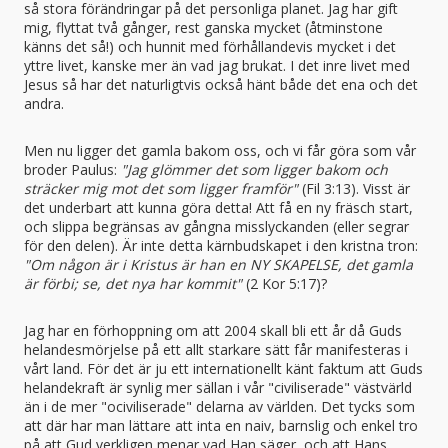
så stora förändringar på det personliga planet. Jag har gift
mig, flyttat två gånger, rest ganska mycket (åtminstone
känns det så!) och hunnit med förhållandevis mycket i det
yttre livet, kanske mer än vad jag brukat. I det inre livet med
Jesus så har det naturligtvis också hänt både det ena och det
andra.
Men nu ligger det gamla bakom oss, och vi får göra som vår
broder Paulus:
"Jag glömmer det som ligger bakom och
sträcker mig mot det som ligger framför"
(Fil 3:13). Visst är
det underbart att kunna göra detta! Att få en ny fräsch start,
och slippa begränsas av gångna misslyckanden (eller segrar
för den delen). Är inte detta kärnbudskapet i den kristna tron:
"Om någon är i Kristus är han en NY SKAPELSE, det gamla
är förbi; se, det nya har kommit"
(2 Kor 5:17)?
Jag har en förhoppning om att 2004 skall bli ett år då Guds
helandesmörjelse på ett allt starkare sätt får manifesteras i
vårt land. För det är ju ett internationellt känt faktum att Guds
helandekraft är synlig mer sällan i vår "civiliserade" västvärld
än i de mer "ociviliserade" delarna av världen. Det tycks som
att där har man lättare att inta en naiv, barnslig och enkel tro
på att Gud verkligen menar vad Han säger, och att Hans