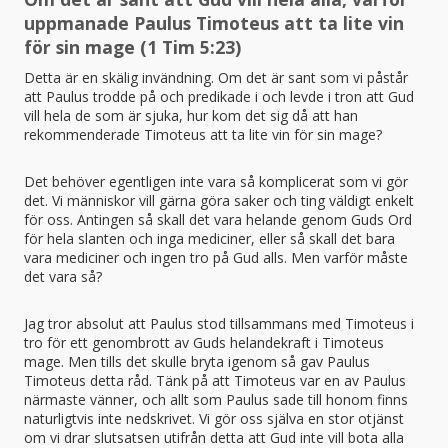
uppmanade Paulus Timoteus att ta lite vin
för sin mage (1 Tim 5:23)
Detta är en skälig invändning. Om det är sant som vi påstår
att Paulus trodde på och predikade i och levde i tron att Gud
vill hela de som är sjuka, hur kom det sig då att han
rekommenderade Timoteus att ta lite vin för sin mage?
Det behöver egentligen inte vara så komplicerat som vi gör
det. Vi människor vill gärna göra saker och ting väldigt enkelt
för oss. Antingen så skall det vara helande genom Guds Ord
för hela slanten och inga mediciner, eller så skall det bara
vara mediciner och ingen tro på Gud alls. Men varför måste
det vara så?
Jag tror absolut att Paulus stod tillsammans med Timoteus i
tro för ett genombrott av Guds helandekraft i Timoteus
mage. Men tills det skulle bryta igenom så gav Paulus
Timoteus detta råd. Tänk på att Timoteus var en av Paulus
närmaste vänner, och allt som Paulus sade till honom finns
naturligtvis inte nedskrivet. Vi gör oss själva en stor otjänst
om vi drar slutsatsen utifrån detta att Gud inte vill bota alla