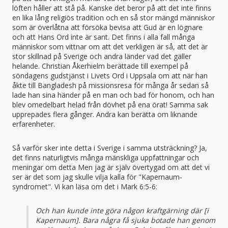
löften håller att stå på. Kanske det beror på att det inte finns
en lika lång religiös tradition och en så stor mängd människor
som är överlåtna att försöka bevisa att Gud är en lögnare
och att Hans Ord inte är sant. Det finns i alla fall många
människor som vittnar om att det verkligen är så, att det är
stor skillnad på Sverige och andra länder vad det gäller
helande. Christian Åkerhielm berättade till exempel på
söndagens gudstjänst i Livets Ord i Uppsala om att när han
åkte till Bangladesh på missionsresa för många år sedan så
lade han sina händer på en man och bad för honom, och han
blev omedelbart helad från dövhet på ena örat! Samma sak
upprepades flera gånger. Andra kan berätta om liknande
erfarenheter.
Så varför sker inte detta i Sverige i samma utsträckning? Ja,
det finns naturligtvis många mänskliga uppfattningar och
meningar om detta Men jag är själv övertygad om att det vi
ser är det som jag skulle vilja kalla för "Kapernaum-
syndromet". Vi kan läsa om det i Mark 6:5-6:
Och han kunde inte göra någon kraftgärning där [i
Kapernaum]. Bara några få sjuka botade han genom