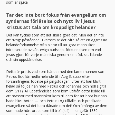
som är sjuka.
Tar det inte bort fokus från evangelium om
syndernas förlåtelse och nytt liv i Jesus
Kristus att tala om kroppsligt helande?
Det kan tyckas som att det skulle göra det. Men det är inte
ett riktigt påstående. Tvärtom är det ofta så att en aggressiv
helandeförkunnelse ofta bidrar till att göra människor
intresserade av vårt eviga budskap, förkunnelsen om vad
Jesus gjort för varje människa genom sin död, sitt lidande
och sin uppståndelse.
Detta är precis vad som hände med den lame mannen som
Petrus fick förmedla helande till i Apg 3, strax efter
församlingens födelse på pingstdagen. Efter att han blivit
helad så följde han med Petrus och Johannes och höll sig till
dem (v11). All uppståndelse som kom utifrån detta ledde till
att massor med människor kom till dem för att höra hur han
hade blivit botad — och Petrus tog tillfället och predikade
evangelium så det bara dånade om det! Och "många av dem
som hade hört ordet kom till tro" (4:4) — ungefär 1880