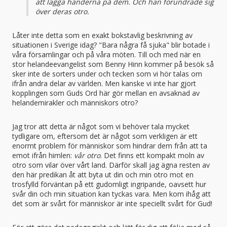
att lägga händerna på dem. Och han förundrade sig
över deras otro.
Låter inte detta som en exakt bokstavlig beskrivning av
situationen i Sverige idag? "Bara några få sjuka" blir botade i
våra församlingar och på våra möten. Till och med när en
stor helandeevangelist som Benny Hinn kommer på besök så
sker inte de sorters under och tecken som vi hör talas om
ifrån andra delar av världen. Men kanske vi inte har gjort
kopplingen som Guds Ord här gör mellan en avsaknad av
helandemirakler och människors otro?
Jag tror att detta är något som vi behöver tala mycket
tydligare om, eftersom det är något som verkligen är ett
enormt problem för människor som hindrar dem från att ta
emot ifrån himlen:
vår otro
. Det finns ett kompakt moln av
otro som vilar över vårt land. Därför skall jag ägna resten av
den här predikan åt att byta ut din och min otro mot en
trosfylld förväntan på ett gudomligt ingripande, oavsett hur
svår din och min situation kan tyckas vara. Men kom ihåg att
det som är svårt för människor är inte speciellt svårt för Gud!