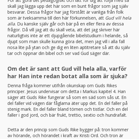
För att göra det pedagogiskt och lätt för dig att följa med så
skall jag lägga upp det här som en bunt frågor som jag själv
besvarar. Dessa frågor har jag förstått är vanliga från folk
som är tveksamma till den här förkunnelsen, att
Gud vill hela
alla
. Du kanske själv går och bär på en eller flera av dessa
frågor. Då vill jag att du skall veta, att det jag skriver här
naturligtvis inte är ett djupgående bibelstudium i helande, så
djupt som man skulle kunna göra det, men jag vill i alla fall
nosa lite på ytan och ge dig en liten aptitretare så att du själv
tar och öppnar din bibel och ser vad Gud säger där.
Om det är sant att Gud vill hela alla, varför
har Han inte redan botat alla som är sjuka?
Denna fråga kommer utifrån okunskap om Guds Rikes
principer. Jesus undervisar om detta i Markus kapitel 4. Han
säger att Guds Rike fungerar så som en säd som sås ut. En
del faller vid vägen där fåglarna äter upp det. En del faller på
stenig mark. En del faller bland törnen och tistlar. Och en del
faller i god jord, och bär frukt, trettio, sextio och hundrafalt.
Detta är den princip som Guds Rike bygger på: tron kommer
av hörande, och hörandet i kraft av Kristi Ord. Och tron är