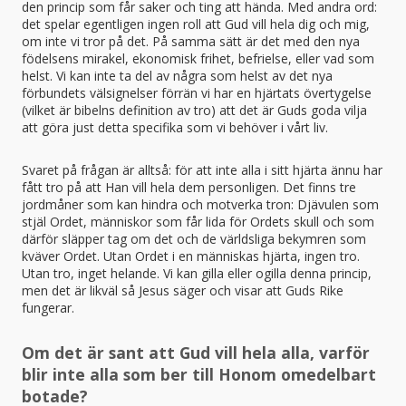
den princip som får saker och ting att hända. Med andra ord:
det spelar egentligen ingen roll att Gud vill hela dig och mig,
om inte vi tror på det. På samma sätt är det med den nya
födelsens mirakel, ekonomisk frihet, befrielse, eller vad som
helst. Vi kan inte ta del av några som helst av det nya
förbundets välsignelser förrän vi har en hjärtats övertygelse
(vilket är bibelns definition av tro) att det är Guds goda vilja
att göra just detta specifika som vi behöver i vårt liv.
Svaret på frågan är alltså: för att inte alla i sitt hjärta ännu har
fått tro på att Han vill hela dem personligen. Det finns tre
jordmåner som kan hindra och motverka tron: Djävulen som
stjäl Ordet, människor som får lida för Ordets skull och som
därför släpper tag om det och de världsliga bekymren som
kväver Ordet. Utan Ordet i en människas hjärta, ingen tro.
Utan tro, inget helande. Vi kan gilla eller ogilla denna princip,
men det är likväl så Jesus säger och visar att Guds Rike
fungerar.
Om det är sant att Gud vill hela alla, varför
blir inte alla som ber till Honom omedelbart
botade?